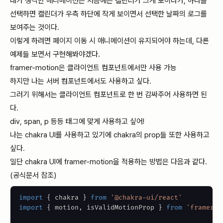
내가 생각한 애니메이션은 처음에는 캘린더가 크게 보이다가, 하나를
선택하면 캘린더가 우측 하단에 작게 보이면서 선택한 날짜의 로그를
보여주는 것이다.
이렇게 하려면 페이지 이동 시 애니메이션이 유지되어야 하는데, 다른
예제들 보면서 구현해봐야겠다.
framer-motion은 클라이언트 컴포넌트에서만 사용 가능
하지만 나는 서버 컴포넌트에서도 사용하고 싶다.
그러기 위해서는 클라이언트 컴포넌트로 한 번 감싸주어 사용하면 된
다.
div, span, p 등등 태그에 맞게 사용하고 싶어!
나는 chakra UI를 사용하고 있기에 chakra의 prop들 또한 사용하고
싶다.
일단 chakra UI에 framer-motion을 적용하는 방법은 다음과 같다.
(
공식문서 참조
)
import
{
 chakra 
}
from
'@chakra-ui/react'
import
{
 motion
,
 isValidMotionProp 
}
from
'framer-m