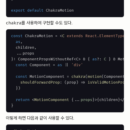
export
default
ChakraMotion
chakra
를 사용하여 구현할 수도 있다.
const
ChakraMotion
=
<
C
extends
React.ElementType
>
(
as
,
  children
,
...
}
: ComponentPropsWithoutRef<C> & 
{
as
?
:
C
}
 & Motio
const
Component
=
as
||
'div'
const
MotionComponent
=
chakra
(
motion
(
Component
)
,
shouldForwardProp
:
(
prop
)
=>
isValidMotionProp
(
}
)
return
<
MotionComponent
{
...
props
}
>
{
children
}
</
Mo
}
이렇게 하면 다음과 같이 사용할 수 있다.