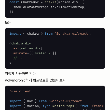
const
ChakraBox
=
chakra
(
motion
.
div
,
{
  shouldForwardProp
:
 isValidMotionProp
,
}
)
또는
import
{
 chakra 
}
from
'@chakra-ui/react'
;
<
chakra.div
as
=
{
motion
.
div
}
animate
=
{
{
 scale
:
2
}
}
//...
>
이렇게 사용하면 된다.
Polymorphic하게 컴포넌트를 만들어보자
'use client'
import
{
Box
}
from
'@chakra-ui/react'
import
{
 motion
,
type
MotionProps
}
from
'framer-mo