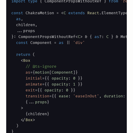
import
type
{
ComponentPropsWithoutRef
}
from
'reac
const
ChakraMotion
=
<
C
extends
React
.
ElementType
=
as
,
  children
,
...
}
:
ComponentPropsWithoutRef
<
C
>
&
{
as
?
:
C
}
&
Motio
const
Component
=
as
||
'div'
return
(
<
Box
// @ts-ignore
as
=
{
motion
[
Component
]
}
initial
=
{
{
 opacity
:
0
}
}
animate
=
{
{
 opacity
:
1
}
}
exit
=
{
{
 opacity
:
0
}
}
transition
=
{
{
 ease
:
'easeInOut'
,
 duration
:
0.
{
...
props
}
>
{
children
}
</
Box
>
)
}