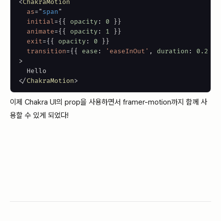
<
ChakraMotion
as
=
"
span
"
initial
=
{
{
 opacity
:
0
}
}
animate
=
{
{
 opacity
:
1
}
}
exit
=
{
{
 opacity
:
0
}
}
transition
=
{
{
 ease
:
'easeInOut'
,
 duration
:
0.2
}
}
>
</
ChakraMotion
>
이제 Chakra UI의 prop을 사용하면서 framer-motion까지 함께 사
용할 수 있게 되었다!