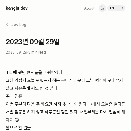
k
a
n
g
j
u
.
d
e
v
About
EN
KR
← Dev Log
2023년 09월 29일
2023-09-29
·
3 min read
TIL 때 썼던 형식들을 바꿔야겠다.
그냥 가볍게 오늘 뭐했는지 적는 곳이기 때문에 그냥 형식에 구애받지
않고 자유롭게 써도 될 것 같다.
추석 연휴
이번 주부터 다음 주 화요일 까지
추석 연휴
다. 그래서 오늘은 별다른
개발 활동은 하지 않고 하루종일 잠만 잤다. 내일부터는 다시 열심히 해
야지 🙃
앞으로 할 일들