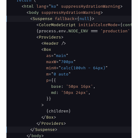
return
(
<
html
lang
=
"
ko
"
suppressHydrationWarning
>
<
body
suppressHydrationWarning
>
<
Suspense
fallback
=
{
null
}
>
<
ColorModeScript
initialColorMode
=
{
config
{
process
.
env
.
NODE_ENV
===
'production'
&&
<
Providers
>
<
Header
/>
<
Box
as
=
"
main
"
maxW
=
"
700px
"
minH
=
"
calc(100vh - 64px)
"
m
=
"
0 auto
"
p
=
{
{
                base
:
'50px 16px'
,
                md
:
'50px 24px'
,
}
}
>
{
children
}
</
Box
>
</
Providers
>
</
Suspense
>
</
body
>