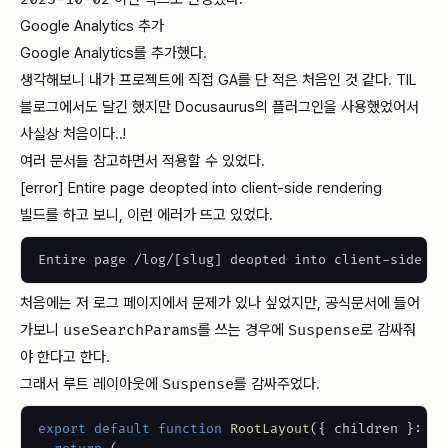
Google Analytics 추가
Google Analytics를 추가했다.
생각해보니 내가 프로젝트에 직접 GA를 단 적은 처음인 것 같다. TIL
블로그에서도 달긴 했지만 Docusaurus의 플러그인을 사용했었어서
사실상 처음이다..!
여러 문서들 참고하면서 적용할 수 있었다.
[error] Entire page deopted into client-side rendering
빌드를 하고 보니, 이런 에러가 뜨고 있었다.
Entire page /log/
[
slug
]
 deopted into client-side re
처음에는 저 로그 페이지에서 문제가 있나 싶었지만, 공식문서에 들어
가보니
useSearchParams
를 쓰는 경우에
Suspense
로 감싸줘
야 한다고 한다.
그래서 루트 레이아웃에
Suspense
를 감싸주었다.
export
default
function
RootLayout
(
{
 children 
}
:
Pr