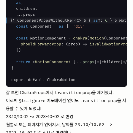
as
,
  children
,
...
}
: ComponentPropsWithoutRef<C> & 
{
as
?
:
C
}
 & Motio
const
Component
=
as
||
'div'
const
MotionComponent
=
chakra
(
motion
(
Component
)
,
shouldForwardProp
:
(
prop
)
=>
isValidMotionProp
(
}
)
return
<
MotionComponent
{
...
props
}
>
{
children
}
</
Mo
}
잘 보면 ChakraProps에서
transition
prop을 제거했다.
이로써
@ts-ignore
어노테이션 없이도
transition
prop을 사
용할 수 있게 되었다!
23.10/10.02 -> 2023-10-02 로 변경
월별로 보는 페이지가 없어져서, 날짜를
23.10/10.02 ->
2023-10-02
이런 식으로 변경했다.