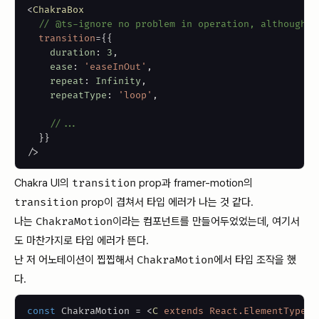
<
ChakraBox
// @ts-ignore no problem in operation, although t
transition
=
{
{
    duration
:
3
,
    ease
:
'easeInOut'
,
    repeat
:
Infinity
,
    repeatType
:
'loop'
,
//...
}
}
/>
Chakra UI의
transition
prop과 framer-motion의
transition
prop이 겹쳐서 타입 에러가 나는 것 같다.
나는
ChakraMotion
이라는 컴포넌트를 만들어두었었는데, 여기서
도 마찬가지로 타입 에러가 뜬다.
난 저 어노테이션이 찝찝해서
ChakraMotion
에서 타입 조작을 했
다.
const
ChakraMotion
=
<
C
extends
React.ElementType
>
(