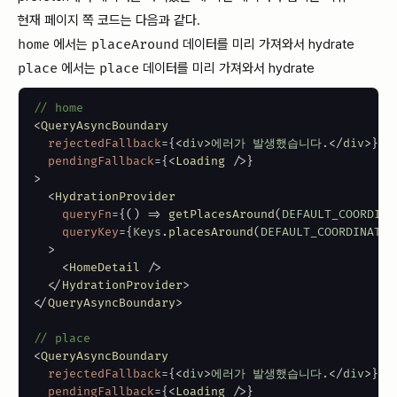
현재 페이지 쪽 코드는 다음과 같다.
home
에서는
placeAround
데이터를 미리 가져와서 hydrate
place
에서는
place
데이터를 미리 가져와서 hydrate
// home
<
QueryAsyncBoundary
rejectedFallback
=
{
<
div
>
에러가 발생했습니다.
</
div
>
}
pendingFallback
=
{
<
Loading
/>
}
>
<
HydrationProvider
queryFn
=
{
(
)
=>
getPlacesAround
(
DEFAULT_COORDINA
queryKey
=
{
Keys
.
placesAround
(
DEFAULT_COORDINATES
>
<
HomeDetail
/>
</
HydrationProvider
>
</
QueryAsyncBoundary
>
// place
<
QueryAsyncBoundary
rejectedFallback
=
{
<
div
>
에러가 발생했습니다.
</
div
>
}
pendingFallback
=
{
<
Loading
/>
}