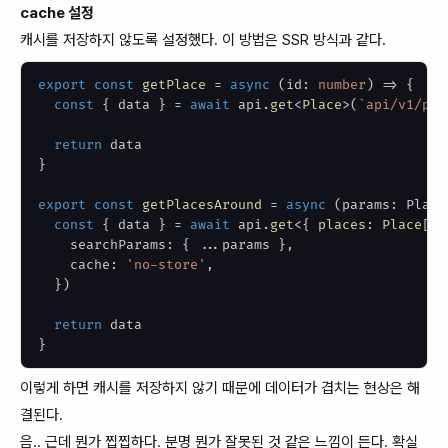
cache 설정
캐시를 저장하지 않도록 설정했다. 이 방법은 SSR 방식과 같다.
export
const
getPlace
=
async
(
id
:
number
)
=>
{
const
{
 data 
}
=
await
 api
.
get
<
Place
>
(
`
api/v1/pla
return
}
export
const
getPlacesAround
=
async
(
params
:
 Place
const
{
 data 
}
=
await
 api
.
get
<
{
 places
:
 Place
[
]
    searchParams
:
{
...
params 
}
,
    cache
:
'no-store'
,
}
)
return
}
이렇게 하면 캐시를 저장하지 않기 때문에 데이터가 겹치는 현상은 해
결된다.
음.. 근데 뭔가 찝찝하다. 분명 뭔가 잘못된 것 같은 느낌이 든다. 확실