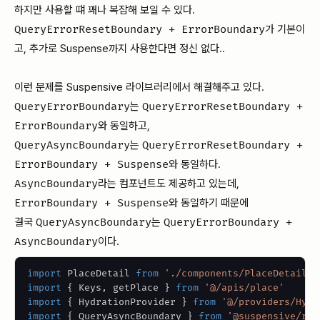
하지만 사용할 떄 꽤나 복잡해 보일 수 있다.
QueryErrorResetBoundary + ErrorBoundary
가 기본이
고, 추가로 Suspense까지 사용한다면 정신 없다..
이런 문제를 Suspensive 라이브러리에서 해결해주고 있다.
QueryErrorBoundary
는
QueryErrorResetBoundary +
ErrorBoundary
와 동일하고,
QueryAsyncBoundary
는
QueryErrorResetBoundary +
ErrorBoundary + Suspense
와 동일하다.
AsyncBoundary
라는 컴포넌트도 제공하고 있는데,
ErrorBoundary + Suspense
와 동일하기 때문에
결국
QueryAsyncBoundary
는
QueryErrorBoundary +
AsyncBoundary
이다.
import
PlaceDetail
from
'./components/PlaceDetail'
import
{
Keys
,
 getPlace 
}
from
'@/apis/place'
import
{
HydrationProvider
}
from
'@/providers/Hydr
import
{
QueryAsyncBoundary
}
from
'@suspensive/rea