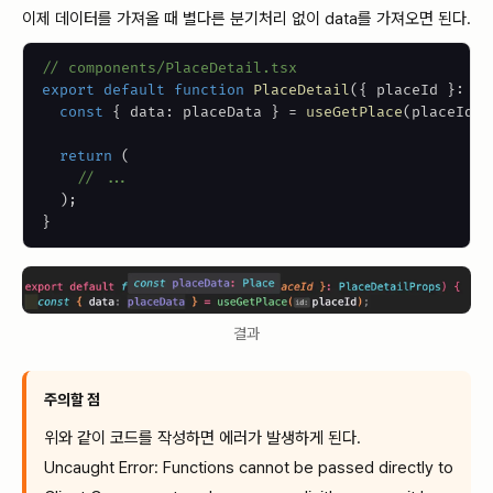
이제 데이터를 가져올 때 별다른 분기처리 없이 data를 가져오면 된다.
// components/PlaceDetail.tsx
export
default
function
PlaceDetail
(
{
 placeId 
}
:
Pl
const
{
 data
:
 placeData 
}
=
useGetPlace
(
placeId
)
;
return
(
// ...
)
;
}
결과
주의할 점
위와 같이 코드를 작성하면 에러가 발생하게 된다.
Uncaught Error: Functions cannot be passed directly to