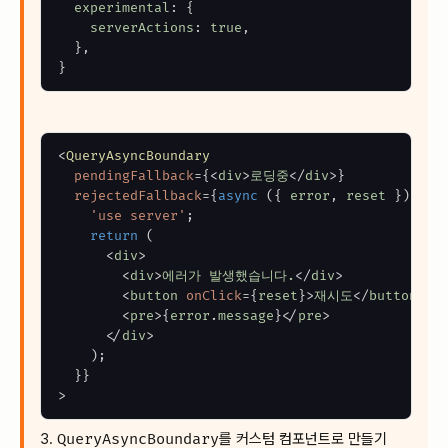
experimental
:
{
serverActions
:
true
,
}
,
}
<
QueryAsyncBoundary
pendingFallback
=
{
<
div
>
로딩중
</
div
>
}
rejectedFallback
=
{
async
(
{
 error
,
 reset 
}
)
=>
'use server'
;
return
(
<
div
>
<
div
>
에러가 발생했습니다.
</
div
>
<
button
onClick
=
{
reset
}
>
재시도
</
button
>
<
pre
>
{
error
.
message
}
</
pre
>
</
div
>
)
;
}
}
>
3.
QueryAsyncBoundary
를 커스텀 컴포넌트로 만들기