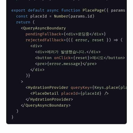
export
default
async
function
PlacePage
(
{
 params 
}
:
const
 placeId 
=
Number
(
params
.
id
)
return
(
<
QueryAsyncBoundary
pendingFallback
=
{
<
div
>
로딩중
</
div
>
}
rejectedFallback
=
{
(
{
 error
,
 reset 
}
)
=>
(
<
div
>
<
div
>
에러가 발생했습니다.
</
div
>
<
button
onClick
=
{
reset
}
>
재시도
</
button
>
<
pre
>
{
error
.
message
}
</
pre
>
</
div
>
)
}
>
<
HydrationProvider
queryKey
=
{
Keys
.
place
(
place
<
PlaceDetail
placeId
=
{
placeId
}
/>
</
HydrationProvider
>
</
QueryAsyncBoundary
>
)
}