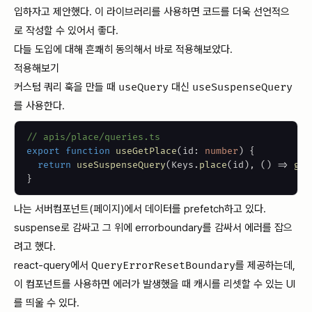
입하자고 제안했다. 이 라이브러리를 사용하면 코드를 더욱 선언적으
로 작성할 수 있어서 좋다.
다들 도입에 대해 흔쾌히 동의해서 바로 적용해보았다.
적용해보기
커스텀 쿼리 훅을 만들 때
useQuery
대신
useSuspenseQuery
를 사용한다.
// apis/place/queries.ts
export
function
useGetPlace
(
id
:
number
)
{
return
useSuspenseQuery
(
Keys
.
place
(
id
)
,
(
)
=>
get
}
나는 서버컴포넌트(페이지)에서 데이터를 prefetch하고 있다.
suspense로 감싸고 그 위에 errorboundary를 감싸서 에러를 잡으
려고 했다.
react-query에서
QueryErrorResetBoundary
를 제공하는데,
이 컴포넌트를 사용하면 에러가 발생했을 때 캐시를 리셋할 수 있는 UI
를 띄울 수 있다.